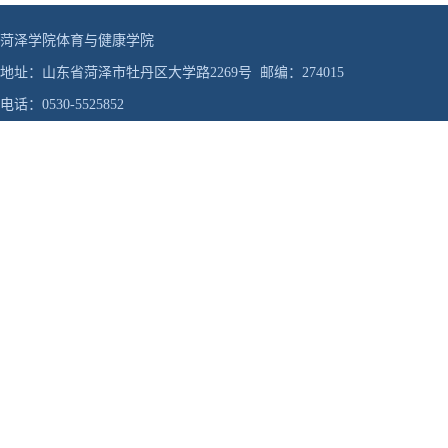
菏泽学院体育与健康学院
地址：山东省菏泽市牡丹区大学路2269号 邮编：274015
电话：0530-5525852